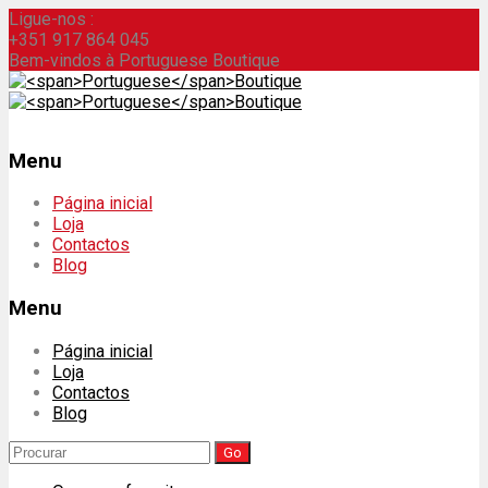
Ligue-nos :
+351 917 864 045
Bem-vindos à Portuguese Boutique
Menu
Skip
Página inicial
to
Loja
content
Contactos
Blog
Menu
Página inicial
Loja
Contactos
Blog
Search
for: