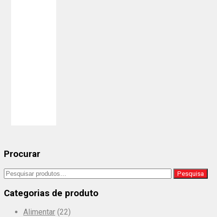
café, sendo útil
para as
empresas.
Altura: 5.5 cm
Largura: 5.6 cm
Capacidade: 7 cl
Procurar
Pesquisar
Pesquisa
por:
Categorias de produto
Alimentar
(22)