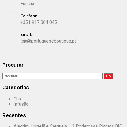
Funchal
Telefone
+351 917 864 045
Email:
loja@portugueseboutique.pt
Procurar
Search
for:
Categorias
Chá
Infusão
Recentes
Alecrim, Hortelã e Carqueja – 3 Poderosas Plantas BIO