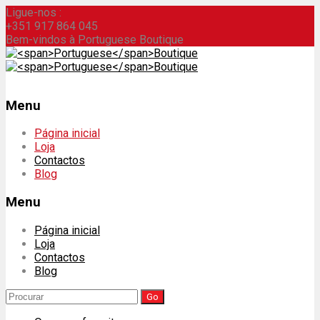
Ligue-nos :
+351 917 864 045
Bem-vindos à Portuguese Boutique
Menu
Skip
Página inicial
to
Loja
content
Contactos
Blog
Menu
Página inicial
Loja
Contactos
Blog
Search
for: