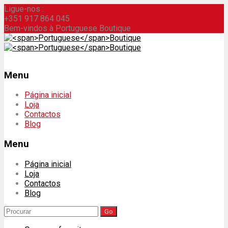
Ligue-nos :
+351 917 864 045
Bem-vindos à Portuguese Boutique
Menu
Skip
Página inicial
to
Loja
content
Contactos
Blog
Menu
Página inicial
Loja
Contactos
Blog
Search
for: