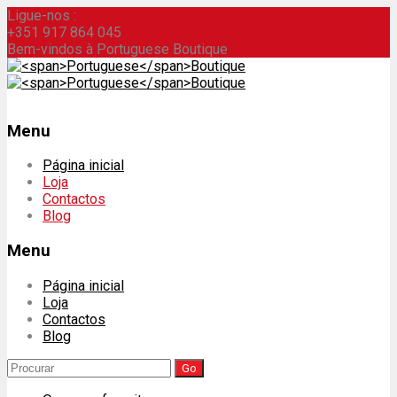
Ligue-nos :
+351 917 864 045
Bem-vindos à Portuguese Boutique
Menu
Skip
Página inicial
to
Loja
content
Contactos
Blog
Menu
Página inicial
Loja
Contactos
Blog
Search
for: