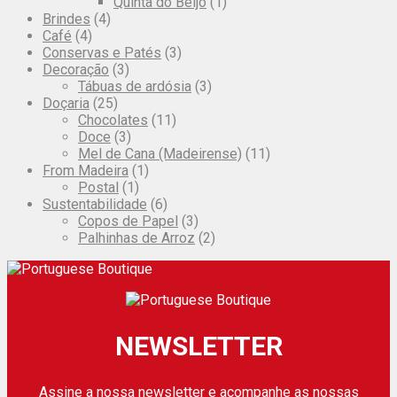
Quinta do Beijo
(1)
Brindes
(4)
Café
(4)
Conservas e Patés
(3)
Decoração
(3)
Tábuas de ardósia
(3)
Doçaria
(25)
Chocolates
(11)
Doce
(3)
Mel de Cana (Madeirense)
(11)
From Madeira
(1)
Postal
(1)
Sustentabilidade
(6)
Copos de Papel
(3)
Palhinhas de Arroz
(2)
NEWSLETTER
Assine a nossa newsletter e acompanhe as nossas