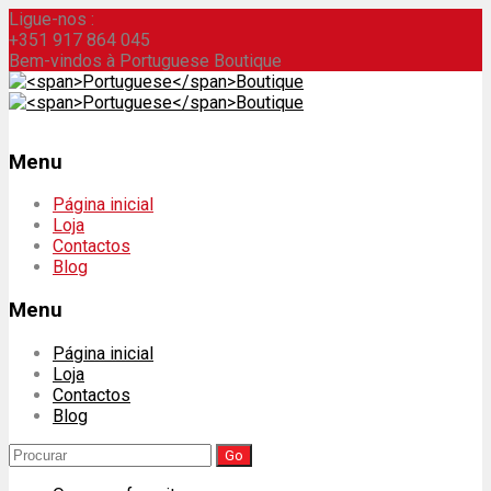
Ligue-nos :
+351 917 864 045
Bem-vindos à Portuguese Boutique
Menu
Skip
Página inicial
to
Loja
content
Contactos
Blog
Menu
Página inicial
Loja
Contactos
Blog
Search
for: