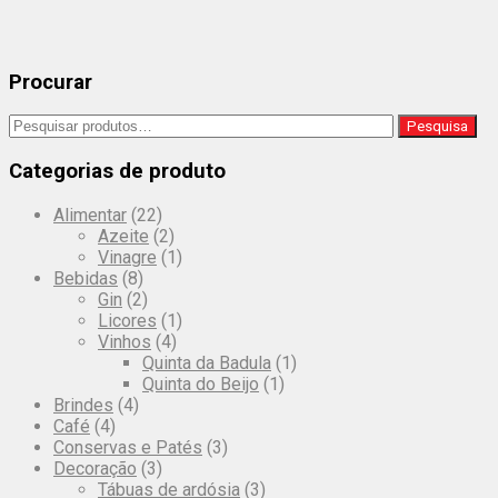
The
options
may
be
Procurar
chosen
on
Pesquisar
Pesquisa
the
por:
product
Categorias de produto
page
Alimentar
(22)
Azeite
(2)
Vinagre
(1)
Bebidas
(8)
Gin
(2)
Licores
(1)
Vinhos
(4)
Quinta da Badula
(1)
Quinta do Beijo
(1)
Brindes
(4)
Café
(4)
Conservas e Patés
(3)
Decoração
(3)
Tábuas de ardósia
(3)