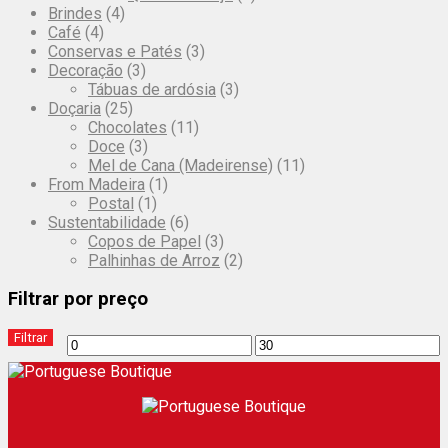
Brindes
(4)
Café
(4)
Conservas e Patés
(3)
Decoração
(3)
Tábuas de ardósia
(3)
Doçaria
(25)
Chocolates
(11)
Doce
(3)
Mel de Cana (Madeirense)
(11)
From Madeira
(1)
Postal
(1)
Sustentabilidade
(6)
Copos de Papel
(3)
Palhinhas de Arroz
(2)
Filtrar por preço
Filtrar
Preço
Preço
mínimo
máximo