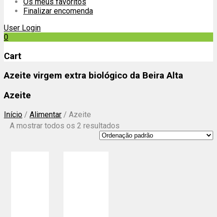
Os meus favoritos
Finalizar encomenda
User Login
0
Cart
Azeite virgem extra biológico da Beira Alta
Azeite
Início
/
Alimentar
/
Azeite
A mostrar todos os 2 resultados
SOLD OUT
0
Azeite
out
0
Olive Emotion
virgem extra
of
out
Azeite Extra
biológico da
5
of
Virgem
Beira Alta
5