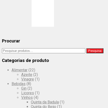
This
product
has
multiple
variants.
The
options
may
be
Procurar
chosen
on
Pesquisar
Pesquisa
the
por:
product
Categorias de produto
page
Alimentar
(22)
Azeite
(2)
Vinagre
(1)
Bebidas
(8)
Gin
(2)
Licores
(1)
Vinhos
(4)
Quinta da Badula
(1)
Quinta do Beijo
(1)