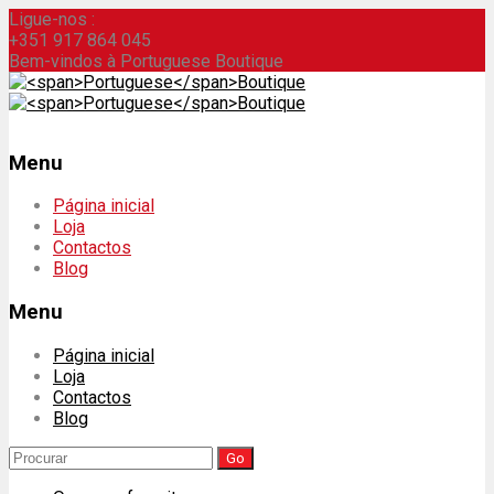
Ligue-nos :
+351 917 864 045
Bem-vindos à Portuguese Boutique
Menu
Skip
Página inicial
to
Loja
content
Contactos
Blog
Menu
Página inicial
Loja
Contactos
Blog
Search
for: