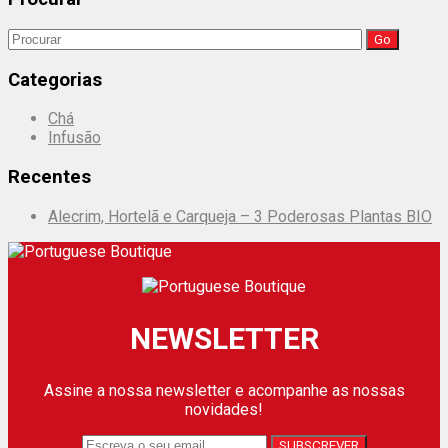
Search
for:
Categorias
Chá
Infusão
Recentes
Alecrim, Hortelã e Carqueja – 3 Poderosas Plantas BIO
NEWSLETTER
Assine a nossa newsletter e acompanhe as nossas
novidades!