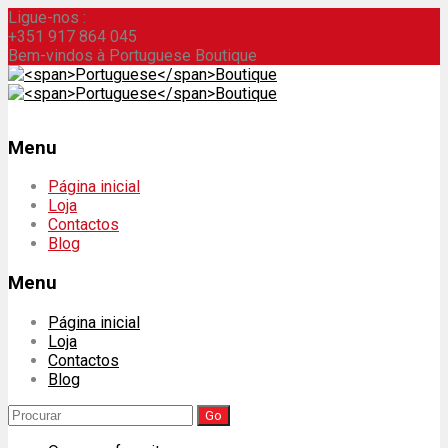
Ligue-nos :
+351 917 864 045
Bem-vindos à Portuguese Boutique
Menu
Skip
Página inicial
to
Loja
content
Contactos
Blog
Menu
Página inicial
Loja
Contactos
Blog
Search
for: