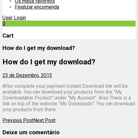
Os meus favoritos
Finalizar encomenda
User Login
0
Cart
How do I get my download?
How do I get my download?
23 de Dezembro, 2013
After complete your payment Instant Download link will be
available. You can download your products from the “My
Downloadable Product” under “My Account”. Also There is a
link on top of the website “My Downloads”. You can download
your products from there.
Post
Previous Post
Next Post
navigation
Deixe um comentário