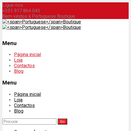
Ligue-nos :
+351 917 864 045
Bem-vindos à Portuguese Boutique
Menu
Skip
Página inicial
to
Loja
content
Contactos
Blog
Menu
Página inicial
Loja
Contactos
Blog
Search
for: