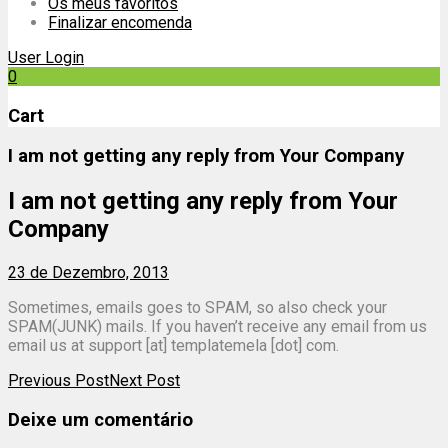
Os meus favoritos
Finalizar encomenda
User Login
0
Cart
I am not getting any reply from Your Company
I am not getting any reply from Your
Company
23 de Dezembro, 2013
Sometimes, emails goes to SPAM, so also check your
SPAM(JUNK) mails. If you haven’t receive any email from us
email us at support [at] templatemela [dot] com.
Post
Previous Post
Next Post
navigation
Deixe um comentário