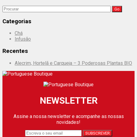
Search
for:
Categorias
Chá
Infusão
Recentes
Alecrim, Hortelã e Carqueja – 3 Poderosas Plantas BIO
NEWSLETTER
Assine a nossa newsletter e acompanhe as nossas
novidades!