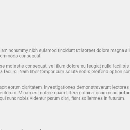
diam nonummy nibh euismod tincidunt ut laoreet dolore magna ali
ea commodo consequat.
sse molestie consequat, vel illum dolore eu feugiat nulla facilisi
lla facilisi. Nam liber tempor cum soluta nobis eleifend option c
 facit eorum claritatem. Investigationes demonstraverunt lectores 
ctorum. Mirum est notare quam littera gothica, quam nunc
puta
i nunc nobis videntur parum clari, fiant sollemnes in futurum.