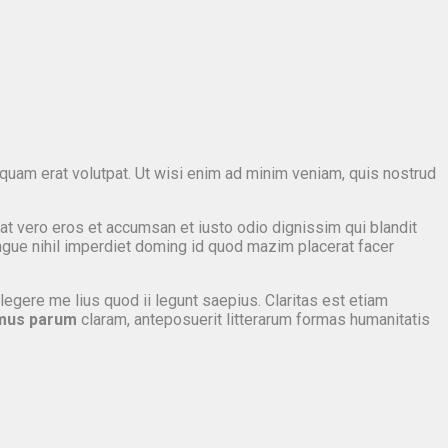
quam erat volutpat. Ut wisi enim ad minim veniam, quis nostrud
s at vero eros et accumsan et iusto odio dignissim qui blandit
ongue nihil imperdiet doming id quod mazim placerat facer
legere me lius quod ii legunt saepius. Claritas est etiam
mus parum
claram, anteposuerit litterarum formas humanitatis