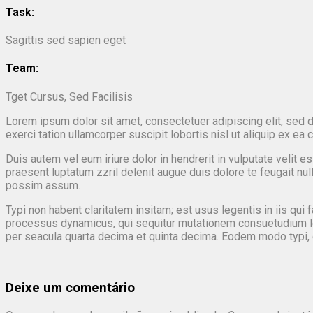
Task:
Sagittis sed sapien eget
Team:
Tget Cursus, Sed Facilisis
Lorem ipsum dolor sit amet, consectetuer adipiscing elit, sed 
exerci tation ullamcorper suscipit lobortis nisl ut aliquip ex 
Duis autem vel eum iriure dolor in hendrerit in vulputate velit e
praesent luptatum zzril delenit augue duis dolore te feugait nu
possim assum.
Typi non habent claritatem insitam; est usus legentis in iis qui
processus dynamicus, qui sequitur mutationem consuetudium le
per seacula quarta decima et quinta decima. Eodem modo typi, qu
Deixe um comentário