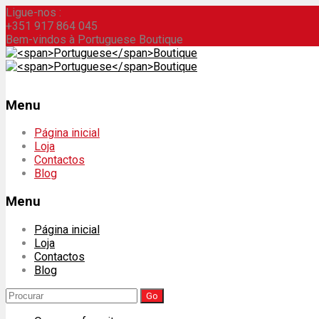
Ligue-nos :
+351 917 864 045
Bem-vindos à Portuguese Boutique
Menu
Skip
Página inicial
to
Loja
content
Contactos
Blog
Menu
Página inicial
Loja
Contactos
Blog
Search
for: