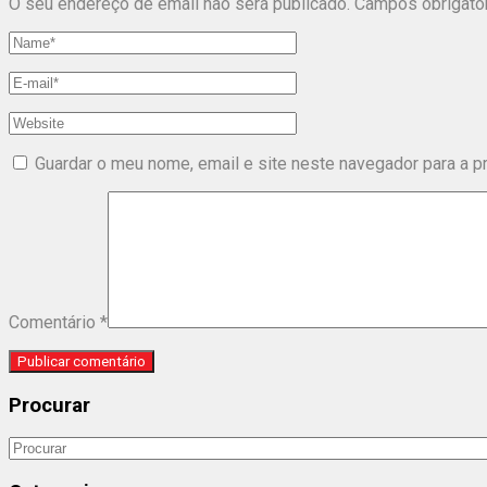
O seu endereço de email não será publicado.
Campos obrigató
Guardar o meu nome, email e site neste navegador para a p
Comentário
*
Procurar
Search
for: