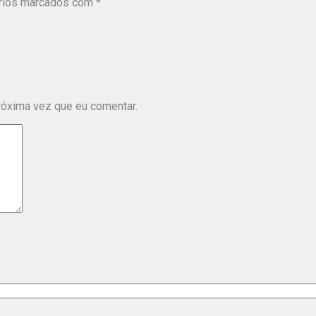
rios marcados com
*
róxima vez que eu comentar.