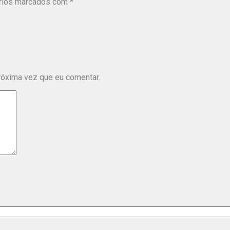
rios marcados com
*
róxima vez que eu comentar.