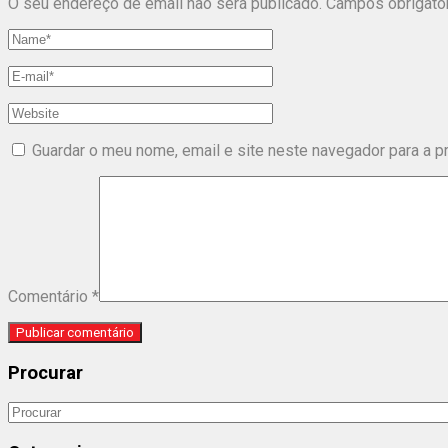
O seu endereço de email não será publicado.
Campos obrigató
Guardar o meu nome, email e site neste navegador para a p
Comentário
*
Procurar
Search
for: