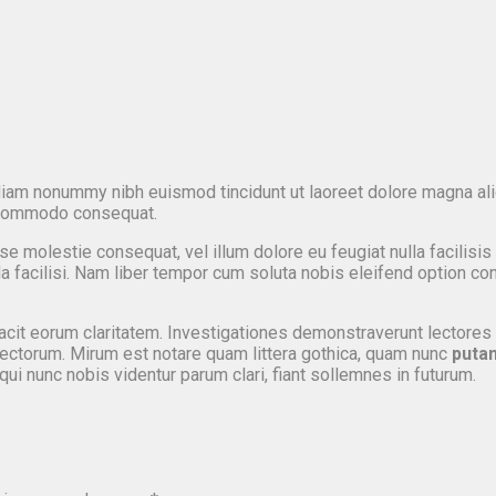
diam nonummy nibh euismod tincidunt ut laoreet dolore magna ali
ea commodo consequat.
sse molestie consequat, vel illum dolore eu feugiat nulla facilisi
lla facilisi. Nam liber tempor cum soluta nobis eleifend option c
 facit eorum claritatem. Investigationes demonstraverunt lectores 
ctorum. Mirum est notare quam littera gothica, quam nunc
puta
i nunc nobis videntur parum clari, fiant sollemnes in futurum.