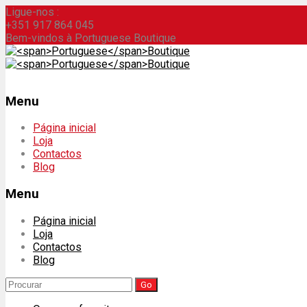
Ligue-nos :
+351 917 864 045
Bem-vindos à Portuguese Boutique
Menu
Skip
Página inicial
to
Loja
content
Contactos
Blog
Menu
Página inicial
Loja
Contactos
Blog
Search
for: