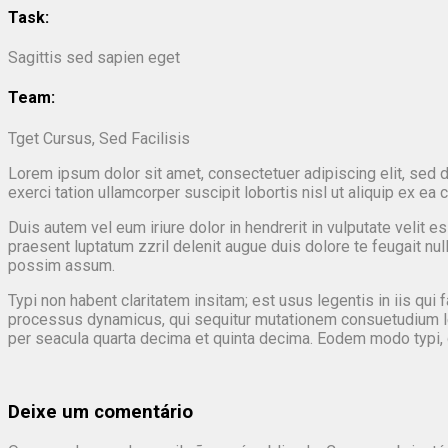
Task:
Sagittis sed sapien eget
Team:
Tget Cursus, Sed Facilisis
Lorem ipsum dolor sit amet, consectetuer adipiscing elit, sed 
exerci tation ullamcorper suscipit lobortis nisl ut aliquip ex 
Duis autem vel eum iriure dolor in hendrerit in vulputate velit e
praesent luptatum zzril delenit augue duis dolore te feugait nu
possim assum.
Typi non habent claritatem insitam; est usus legentis in iis qui
processus dynamicus, qui sequitur mutationem consuetudium le
per seacula quarta decima et quinta decima. Eodem modo typi, qu
Deixe um comentário