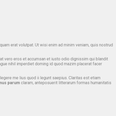
quam erat volutpat. Ut wisi enim ad minim veniam, quis nostrud
s at vero eros et accumsan et iusto odio dignissim qui blandit
ongue nihil imperdiet doming id quod mazim placerat facer
legere me lius quod ii legunt saepius. Claritas est etiam
mus parum
claram, anteposuerit litterarum formas humanitatis